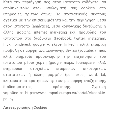
Κατά την περιήγησή σας στον ιστότοπο ενδέχεται να
αποθηκευτούν στον υπολογιστή σας cookies από
υπηρεσίες τρίτων όπως: Για στατιστικούς σκοπούς
σχετικά με την επισκεψιμότητα και την περιήγηση μέσα
στον ιστότοπο (analytics), μέσα κοινωνικής δικτύωσης ή
άλλης μορφής internet marketing και προβολής του
ιστότοπου στο διαδύκτιο (facebook, twitter, instagram,
flickr, pinderest, google +, skype, linkedin, κλπ), εταιρική
προβολή σε μορφή αναπαραγωγής βίντεο (youtube, vimeo,
κλπ), υπηρεσία προσέγκησης της επιχείρησης του
ιστότοπου μέσω χάρτη (google maps, foursquare, κλπ),
ενημερωση στοιχείων, εταιρεικών, οικονομικών,
στατιστικών ή άλλης μορφής (pdf, excel, word, txt,
κλπ),σύστημα κρατήσεων τρίτων με μορφή αναζήτησης,
διαθεσιμότητας, κράτησης. Σχετική
νομοθεσία:
http://www.europarl.europa.eu/portal/el/cookie-
policy
Απενεργοποίηση Cookies