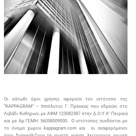
Οι κάτωθι όροι χρήσης αφορούν τον ιστότοπο της
“KAPPAGRAM” – Ιππόλυτος Γ. Πρέκκας που εδρεύει στο
Λιβάδι Κυθήρων, με ΑΦΜ 123082387 στην Δ.Ο.Υ Α’ Πειραιά
και με Αρ.ΓΕΜΗ: 56058509000. Ο ιστότοπος συνδέεται με
το όνομα χώρου
kappagram.com
και οι αναφερόμενοι
όροι διασφαλίζουν τη σωστή χρήση, λειτουργία, νομική