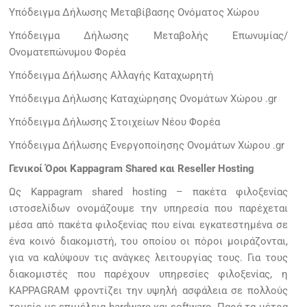
Υπόδειγμα Δήλωσης Μεταβίβασης Ονόματος Χώρου
Υπόδειγμα Δήλωσης Μεταβολής Επωνυμίας/
Ονοματεπώνυμου Φορέα
Υπόδειγμα Δήλωσης Αλλαγής Καταχωρητή
Υπόδειγμα Δήλωσης Καταχώρησης Ονομάτων Χώρου .gr
Υπόδειγμα Δήλωσης Στοιχείων Νέου Φορέα
Υπόδειγμα Δήλωσης Ενεργοποίησης Ονομάτων Χώρου .gr
Γενικοί Όροι Kappagram Shared και Reseller Hosting
Ως Kappagram shared hosting – πακέτα φιλοξενίας
ιστοσελίδων ονομάζουμε την υπηρεσία που παρέχεται
μέσα από πακέτα φιλοξενίας που είναι εγκατεστημένα σε
ένα κοινό διακομιστή, του οποίου οι πόροι μοιράζονται,
για να καλύψουν τις ανάγκες λειτουργίας τους. Για τους
διακομιστές που παρέχουν υπηρεσίες φιλοξενίας, η
KAPPAGRAM φροντίζει την υψηλή ασφάλεια σε πολλούς
τομείς με επιμέλεια hardware και software. Παρά τα μέτρα