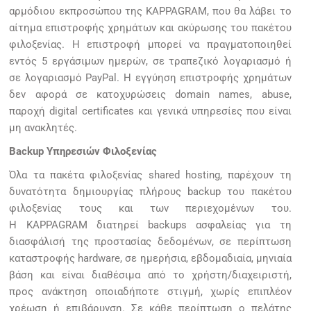
αρμόδιου εκπροσώπου της KAPPAGRAM, που θα λάβει το
αίτημα επιστροφής χρημάτων και ακύρωσης του πακέτου
φιλοξενίας. Η επιστροφή μπορεί να πραγματοποιηθεί
εντός 5 εργάσιμων ημερών, σε τραπεζικό λογαριασμό ή
σε λογαριασμό PayPal. Η εγγύηση επιστροφής χρημάτων
δεν αφορά σε κατοχυρώσεις domain names, abuse,
παροχή digital certificates και γενικά υπηρεσίες που είναι
μη ανακλητές.
Backup Υπηρεσιών Φιλοξενίας
Όλα τα πακέτα φιλοξενίας shared hosting, παρέχουν τη
δυνατότητα δημιουργίας πλήρους backup του πακέτου
φιλοξενίας τους και των περιεχομένων του.
Η KAPPAGRAM διατηρεί backups ασφαλείας για τη
διασφάλισή της προστασίας δεδομένων, σε περίπτωση
καταστροφής hardware, σε ημερήσια, εβδομαδιαία, μηνιαία
βάση και είναι διαθέσιμα από το χρήστη/διαχειριστή,
προς ανάκτηση οποιαδήποτε στιγμή, χωρίς επιπλέον
χρέωση ή επιβάρυνση. Σε κάθε περίπτωση ο πελάτης