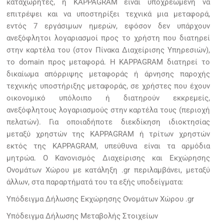
καταχωρητές, η KAPPAGRAM είναι υποχρεωμένη να
επιτρέψει και να υποστηρίξει τεχνικά μια μεταφορά,
εντός 7 εργάσιμων ημερών, εφόσον δεν υπάρχουν
ανεξόφλητοι λογαριασμοί προς το χρήστη που διατηρεί
στην καρτέλα του (στον Πίνακα Διαχείρισης Υπηρεσιών),
το domain προς μεταφορά. Η KAPPAGRAM διατηρεί το
δικαίωμα απόρριψης μεταφοράς ή άρνησης παροχής
τεχνικής υποστήριξης μεταφοράς, σε χρήστες που έχουν
οικονομικό υπόλοιπο ή διατηρούν εκκρεμείς,
ανεξόφλητους λογαριασμούς στην καρτέλα τους (περιοχή
πελατών). Για οποιαδήποτε διεκδίκηση ιδιοκτησίας
μεταξύ χρηστών της KAPPAGRAM ή τρίτων χρηστών
εκτός της KAPPAGRAM, υπεύθυνα είναι τα αρμόδια
μητρώα. Ο Κανονισμός Διαχείρισης και Εκχώρησης
Ονομάτων Χώρου με κατάληξη .gr περιλαμβάνει, μεταξύ
άλλων, στα παραρτήματά του τα εξής υποδείγματα:
Υπόδειγμα Δήλωσης Εκχώρησης Ονομάτων Χώρου .gr
Υπόδειγμα Δήλωσης Μεταβολής Στοιχείων