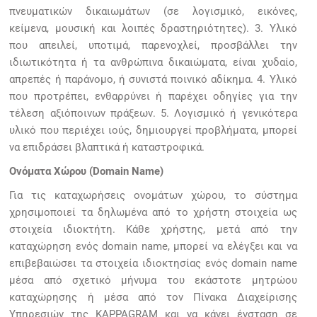
πνευματικών δικαιωμάτων (σε λογισμικό, εικόνες,
κείμενα, μουσική και λοιπές δραστηριότητες). 3. Υλικό
που απειλεί, υποτιμά, παρενοχλεί, προσβάλλει την
ιδιωτικότητα ή τα ανθρώπινα δικαιώματα, είναι χυδαίο,
απρεπές ή παράνομο, ή συνιστά ποινικό αδίκημα. 4. Υλικό
που προτρέπει, ενθαρρύνει ή παρέχει οδηγίες για την
τέλεση αξιόποινων πράξεων. 5. Λογισμικό ή γενικότερα
υλικό που περιέχει ιούς, δημιουργεί προβλήματα, μπορεί
να επιδράσει βλαπτικά ή καταστροφικά.
Ονόματα Χώρου (Domain Name)
Για τις καταχωρήσεις ονομάτων χώρου, το σύστημα
χρησιμοποιεί τα δηλωμένα από το χρήστη στοιχεία ως
στοιχεία ιδιοκτήτη. Κάθε χρήστης, μετά από την
καταχώρηση ενός domain name, μπορεί να ελέγξει και να
επιβεβαιώσει τα στοιχεία ιδιοκτησίας ενός domain name
μέσα από σχετικό μήνυμα του εκάστοτε μητρώου
καταχώρησης ή μέσα από τον Πίνακα Διαχείρισης
Υπηρεσιών της KAPPAGRAM και να κάνει ένσταση σε