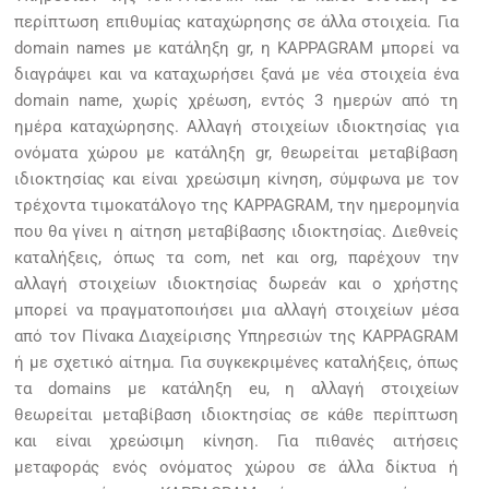
περίπτωση επιθυμίας καταχώρησης σε άλλα στοιχεία. Για
domain names με κατάληξη gr, η KAPPAGRAM μπορεί να
διαγράψει και να καταχωρήσει ξανά με νέα στοιχεία ένα
domain name, χωρίς χρέωση, εντός 3 ημερών από τη
ημέρα καταχώρησης. Αλλαγή στοιχείων ιδιοκτησίας για
ονόματα χώρου με κατάληξη gr, θεωρείται μεταβίβαση
ιδιοκτησίας και είναι χρεώσιμη κίνηση, σύμφωνα με τον
τρέχοντα τιμοκατάλογο της KAPPAGRAM, την ημερομηνία
που θα γίνει η αίτηση μεταβίβασης ιδιοκτησίας. Διεθνείς
καταλήξεις, όπως τα com, net και org, παρέχουν την
αλλαγή στοιχείων ιδιοκτησίας δωρεάν και ο χρήστης
μπορεί να πραγματοποιήσει μια αλλαγή στοιχείων μέσα
από τον Πίνακα Διαχείρισης Υπηρεσιών της KAPPAGRAM
ή με σχετικό αίτημα. Για συγκεκριμένες καταλήξεις, όπως
τα domains με κατάληξη eu, η αλλαγή στοιχείων
θεωρείται μεταβίβαση ιδιοκτησίας σε κάθε περίπτωση
και είναι χρεώσιμη κίνηση. Για πιθανές αιτήσεις
μεταφοράς ενός ονόματος χώρου σε άλλα δίκτυα ή