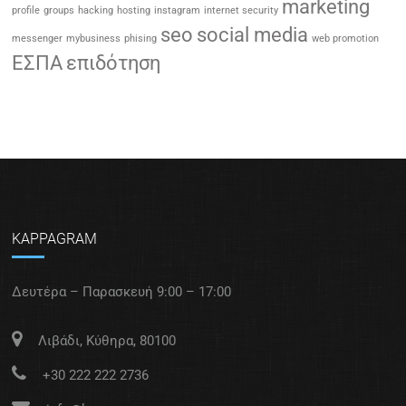
marketing
profile
groups
hacking
hosting
instagram
internet security
seo
social media
messenger
mybusiness
phising
web promotion
ΕΣΠΑ
επιδότηση
KAPPAGRAM
Δευτέρα – Παρασκευή 9:00 – 17:00
Λιβάδι, Κύθηρα, 80100
+30 222 222 2736