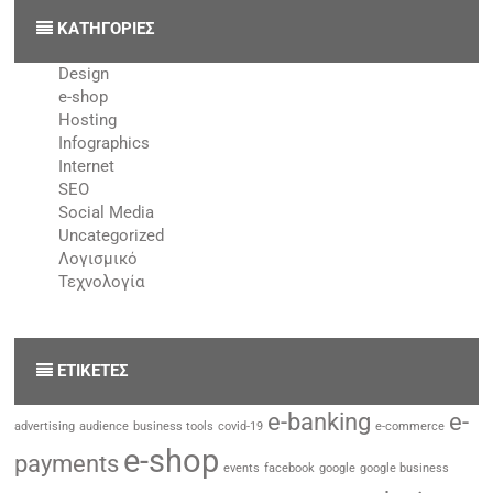
KΑΤΗΓΟΡΊΕΣ
Design
e-shop
Hosting
Infographics
Internet
SEO
Social Media
Uncategorized
Λογισμικό
Τεχνολογία
ΕΤΙΚΈΤΕΣ
e-banking
e-
advertising
audience
business tools
covid-19
e-commerce
e-shop
payments
events
facebook
google
google business